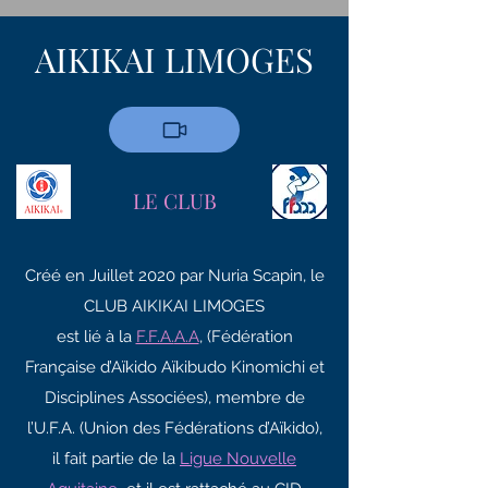
AIKIKAI LIMOGES
LE CLUB
Créé en Juillet 2020 par Nuria Scapin, le
CLUB AIKIKAI LIMOGES
est lié à la
F.F.A.
A.A
,
(Fédération
Française d’Aïkido Aïkibudo Kinomichi et
Disciplines Associées), membre de
l’U.F.A. (Union des Fédérations d’Aïkido),
il fait partie de la
Ligue Nouvelle