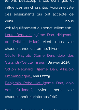
tenons
beaucoup
à ces
échanges et
influences enrichissantes
. Voici une liste
des enseignants qui ont accepté de
venir nous
voir
régulièrement
ou
ponctuellement:
L
aura Benevelli
(5ème Dan, dirigeante
de l'Aikikai Milan)
vient nous voir
chaque
année (automne/hiver)
.
Cécile Rayrole
(5ème Dan, dojo des
Guilands/Cercle Tissier)
,
Janvier 2025.
Odilon Regnard (5ème Dan, AikiDojo
Emmendingen),
Mars 2025.
Benjamin Rebouillat
(3ème Dan, dojo
des Guilands)
,
vvient nous voir
chaque
année (printemps/été)